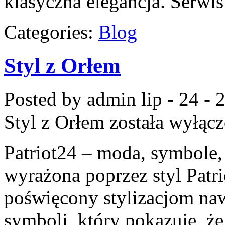
klasyczna elegancja. Serwi
Categories:
Blog
Styl z Orłem
Posted by admin
lip - 24 -
Styl z Orłem
została wyłąc
Patriot24 – moda, symbole, 
wyrażona poprzez styl Patr
poświęcony stylizacjom n
symboli, który pokazuje, ż