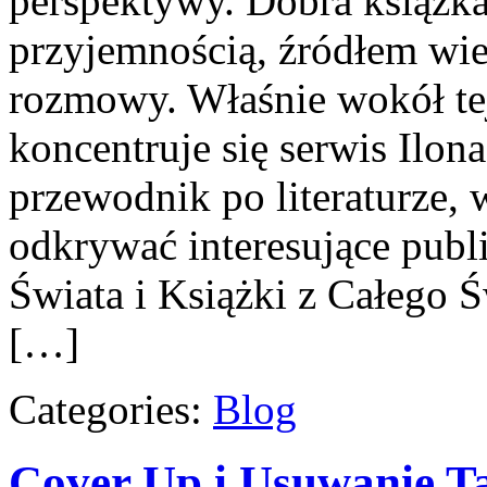
perspektywy. Dobra książk
przyjemnością, źródłem wie
rozmowy. Właśnie wokół tej
koncentruje się serwis Ilon
przewodnik po literaturze,
odkrywać interesujące publ
Świata i Książki z Całego Ś
[…]
Categories:
Blog
Cover Up i Usuwanie T