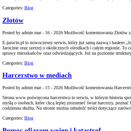
Categories:
Blog
Złotów
Posted by admin
mar - 16 - 2026
Możliwość komentowania
Złotów
z
E-jarocin.pl to nowoczesny serwis, który już samą nazwą i hasłem „Jar
Jarocinie oraz szerzej o okolicznych ośrodkach i całym regionie. To c
sprawy mieszkańców oraz odwiedzających. Już na poziomie struktury 
Categories:
Blog
Harcerstwo w mediach
Posted by admin
mar - 15 - 2026
Możliwość komentowania
Harcers
Strona www poświęcona harcerstwu to serwis, w którym historia spot
myślą o osobach, które chcą lepiej zrozumieć świat harcerzy, pozna
codzienna służba. Na stronie można odnaleźć treści dotyczące zarówno
Categories:
Blog
Pomoc ofiarom wojen i katastrof