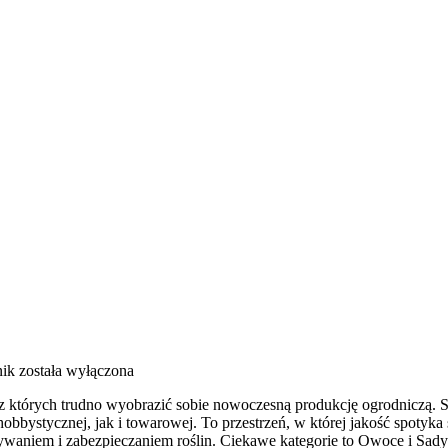
ik
została wyłączona
 bez których trudno wyobrazić sobie nowoczesną produkcję ogrodniczą.
obbystycznej, jak i towarowej. To przestrzeń, w której jakość spotyk
ywaniem i zabezpieczaniem roślin. Ciekawe kategorie to Owoce i Sad