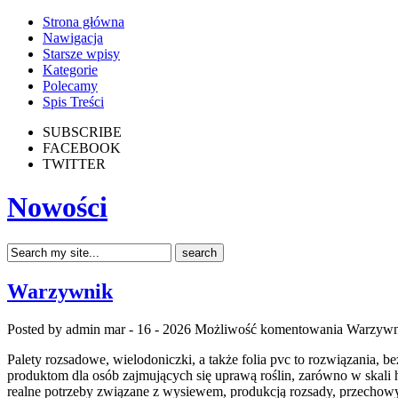
Strona główna
Nawigacja
Starsze wpisy
Kategorie
Polecamy
Spis Treści
SUBSCRIBE
FACEBOOK
TWITTER
Nowości
Warzywnik
Posted by admin
mar - 16 - 2026
Możliwość komentowania
Warzywn
Palety rozsadowe, wielodoniczki, a także folia pvc to rozwiązania,
produktom dla osób zajmujących się uprawą roślin, zarówno w skali h
realne potrzeby związane z wysiewem, produkcją rozsady, przechow