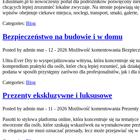
Edusimare.pl to nowoczesny portal dla podróżników poświęcony niem
chcących lepiej zrozumieć lokalne zwyczaje. Na stronie pojawiają się
wpisów obejmuje ciekawe miejsca, noclegi, transport, smaki, galerie,
Categories:
Blog
Bezpieczeństwo na budowie i w domu
Posted by admin
mar - 12 - 2026
Możliwość komentowania
Bezpiecz
Ultra-Ever Dry to wyspecjalizowana witryna, która koncentruje się n
kompendium praktyki dla osób, które chcą lepiej rozumieć, jak dział
podana w sposób przystępny zarówno dla profesjonalistów, jak i dla
Categories:
Blog
Prezenty ekskluzywne i luksusowe
Posted by admin
mar - 11 - 2026
Możliwość komentowania
Prezenty
Pasotti to stylowa platforma online, która koncentruje się na temat
stworzone dla osób, które szukają wskazówek na wysmakowane prezent
że elegancja nie musi oznaczać przesady, lecz może przejawiać się w 