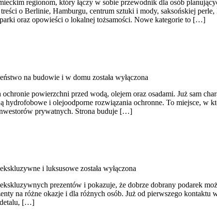
ieckim regionom, który łączy w sobie przewodnik dla osób planujący
 treści o Berlinie, Hamburgu, centrum sztuki i mody, saksońskiej perl
 parki oraz opowieści o lokalnej tożsamości. Nowe kategorie to […]
eństwo na budowie i w domu
została wyłączona
a ochronie powierzchni przed wodą, olejem oraz osadami. Już sam charak
ają hydrofobowe i olejoodporne rozwiązania ochronne. To miejsce, w któ
 inwestorów prywatnych. Strona buduje […]
 ekskluzywne i luksusowe
została wyłączona
yce ekskluzywnych prezentów i pokazuje, że dobrze dobrany podarek mo
y na różne okazje i dla różnych osób. Już od pierwszego kontaktu wi
detalu, […]