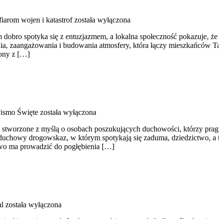
iarom wojen i katastrof
została wyłączona
dobro spotyka się z entuzjazmem, a lokalna społeczność pokazuje, że
a, zaangażowania i budowania atmosfery, która łączy mieszkańców Tar
zony z […]
 Pismo Święte
została wyłączona
ce stworzone z myślą o osobach poszukujących duchowości, którzy pra
e duchowy drogowskaz, w którym spotykają się zaduma, dziedzictwo, a 
łowo ma prowadzić do pogłębienia […]
l
została wyłączona