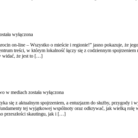
ostała wyłączona
ocin on-line – Wszystko o mieście i regionie!” jasno pokazuje, że jego 
entrum treści, w którym lokalność łączy się z codziennym spojrzeniem n
widać, że jest to […]
two w mediach
została wyłączona
yka się z aktualnym spojrzeniem, a entuzjazm do służby, przygody i w
ć fundamenty tej wyjątkowej wspólnoty oraz odkrywać, jak wielką rolę
 przeszłości skautingu, jak i […]