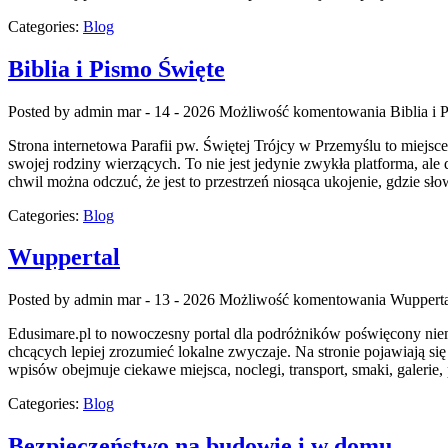
Categories:
Blog
Biblia i Pismo Święte
Posted by admin
mar - 14 - 2026
Możliwość komentowania
Biblia i
Strona internetowa Parafii pw. Świętej Trójcy w Przemyślu to miejs
swojej rodziny wierzących. To nie jest jedynie zwykła platforma, al
chwil można odczuć, że jest to przestrzeń niosąca ukojenie, gdzie s
Categories:
Blog
Wuppertal
Posted by admin
mar - 13 - 2026
Możliwość komentowania
Wupperta
Edusimare.pl to nowoczesny portal dla podróżników poświęcony niem
chcących lepiej zrozumieć lokalne zwyczaje. Na stronie pojawiają się
wpisów obejmuje ciekawe miejsca, noclegi, transport, smaki, galerie,
Categories:
Blog
Bezpieczeństwo na budowie i w domu