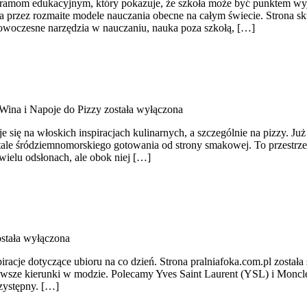
mom edukacyjnym, który pokazuje, że szkoła może być punktem wyjśc
ka przez rozmaite modele nauczania obecne na całym świecie. Strona sk
nowoczesne narzędzia w nauczaniu, nauka poza szkołą, […]
Wina i Napoje do Pizzy
została wyłączona
 się na włoskich inspiracjach kulinarnych, a szczególnie na pizzy. Już 
ale śródziemnomorskiego gotowania od strony smakowej. To przestrzeń,
wielu odsłonach, ale obok niej […]
stała wyłączona
piracje dotyczące ubioru na co dzień. Strona pralniafoka.com.pl zost
owsze kierunki w modzie. Polecamy Yves Saint Laurent (YSL) i Moncler.
rzystępny. […]