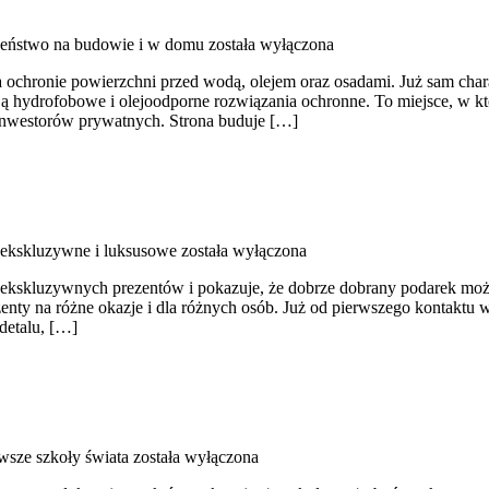
eństwo na budowie i w domu
została wyłączona
a ochronie powierzchni przed wodą, olejem oraz osadami. Już sam charak
ają hydrofobowe i olejoodporne rozwiązania ochronne. To miejsce, w któ
 inwestorów prywatnych. Strona buduje […]
 ekskluzywne i luksusowe
została wyłączona
yce ekskluzywnych prezentów i pokazuje, że dobrze dobrany podarek mo
y na różne okazje i dla różnych osób. Już od pierwszego kontaktu wi
detalu, […]
wsze szkoły świata
została wyłączona