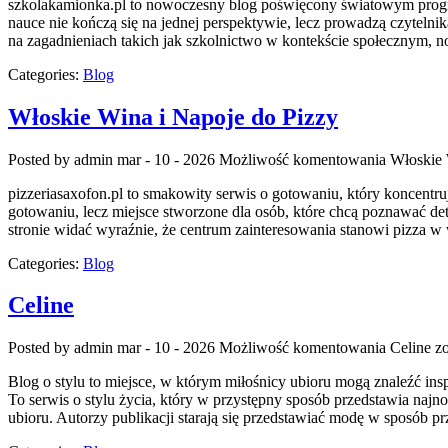
szkolakamionka.pl to nowoczesny blog poświęcony światowym progra
nauce nie kończą się na jednej perspektywie, lecz prowadzą czytelni
na zagadnieniach takich jak szkolnictwo w kontekście społecznym, 
Categories:
Blog
Włoskie Wina i Napoje do Pizzy
Posted by admin
mar - 10 - 2026
Możliwość komentowania
Włoskie 
pizzeriasaxofon.pl to smakowity serwis o gotowaniu, który koncentruje
gotowaniu, lecz miejsce stworzone dla osób, które chcą poznawać det
stronie widać wyraźnie, że centrum zainteresowania stanowi pizza w 
Categories:
Blog
Celine
Posted by admin
mar - 10 - 2026
Możliwość komentowania
Celine
zo
Blog o stylu to miejsce, w którym miłośnicy ubioru mogą znaleźć ins
To serwis o stylu życia, który w przystępny sposób przedstawia najn
ubioru. Autorzy publikacji starają się przedstawiać modę w sposób p