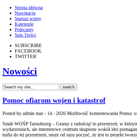
Strona główna
Nawigacja
Starsze wpisy
Kategorie
Polecamy
Spis Treści
SUBSCRIBE
FACEBOOK
TWITTER
Nowości
Pomoc ofiarom wojen i katastrof
Posted by admin
mar - 14 - 2026
Możliwość komentowania
Pomoc of
Sztab WOŚP Tarnobrzeg – Gramy z radością! to przestrzeń, w którym 
wydarzeniach, ale internetowe centrum skupione wokół idei pomagani
trafia do tej przestrzeni, może od razu poczuć, że jest to projekt twor