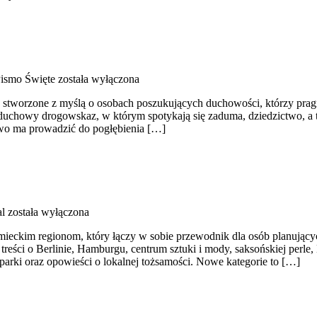
 Pismo Święte
została wyłączona
ce stworzone z myślą o osobach poszukujących duchowości, którzy pra
e duchowy drogowskaz, w którym spotykają się zaduma, dziedzictwo, a 
łowo ma prowadzić do pogłębienia […]
l
została wyłączona
ieckim regionom, który łączy w sobie przewodnik dla osób planujący
 treści o Berlinie, Hamburgu, centrum sztuki i mody, saksońskiej perl
 parki oraz opowieści o lokalnej tożsamości. Nowe kategorie to […]