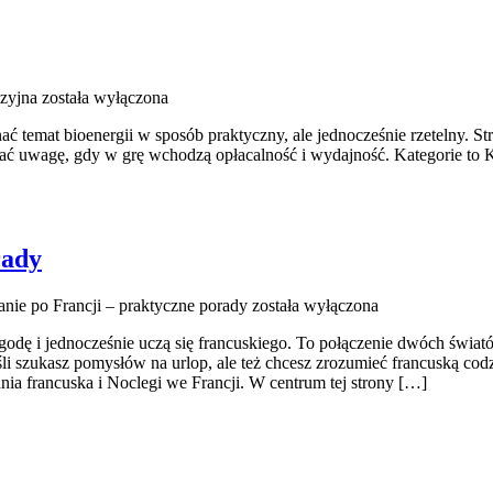
uzyjna
została wyłączona
ć temat bioenergii w sposób praktyczny, ale jednocześnie rzetelny. St
ać uwagę, gdy w grę wchodzą opłacalność i wydajność. Kategorie to Kl
rady
nie po Francji – praktyczne porady
została wyłączona
rzygodę i jednocześnie uczą się francuskiego. To połączenie dwóch św
i szukasz pomysłów na urlop, ale też chcesz zrozumieć francuską codzi
a francuska i Noclegi we Francji. W centrum tej strony […]