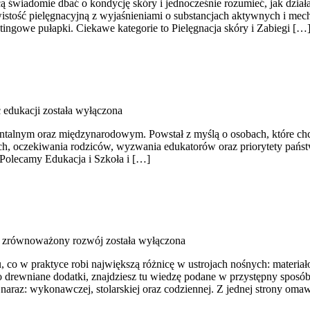
ą świadomie dbać o kondycję skóry i jednocześnie rozumieć, jak dział
wistość pielęgnacyjną z wyjaśnieniami o substancjach aktywnych i me
tingowe pułapki. Ciekawe kategorie to Pielęgnacja skóry i Zabiegi […
 edukacji
została wyłączona
alnym oraz międzynarodowym. Powstał z myślą o osobach, które chcą ro
ch, oczekiwania rodziców, wyzwania edukatorów oraz priorytety państw
. Polecamy Edukacja i Szkoła i […]
i zrównoważony rozwój
została wyłączona
co w praktyce robi największą różnicę w ustrojach nośnych: materiał
 albo drewniane dodatki, znajdziesz tu wiedzę podane w przystępny spo
naraz: wykonawczej, stolarskiej oraz codziennej. Z jednej strony om