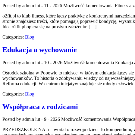
Posted by admin
lut - 11 - 2026
Możliwość komentowania
Fitness a 
o2fit.pl to klub fitness, które łączy praktykę z konkretnymi narzędzi
stronie znajdziesz treści, które pomagają poprawić kondycję, wysmuk
Idea o2fit.pl opiera się na prostym założeniu: […]
Categories:
Blog
Edukacja a wychowanie
Posted by admin
lut - 10 - 2026
Możliwość komentowania
Edukacja
Ośrodek szkolna w Popowie to miejsce, w którym edukacja łączy się
wychowanków. To historia o zdobywaniu wiedzy od najwcześniejszych
Reforma edukacji. W centrum inicjatyw znajduje się młody człowiek 
Categories:
Blog
Współpraca z rodzicami
Posted by admin
lut - 9 - 2026
Możliwość komentowania
Współpraca
PRZEDSZKOLE NA 5 – wortal o rozwoju dzieci To kompendium, w któ
wyzwaniach związanych z oswajaniem zmian, uczuciami, relacjami or