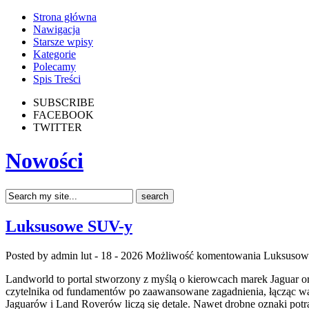
Strona główna
Nawigacja
Starsze wpisy
Kategorie
Polecamy
Spis Treści
SUBSCRIBE
FACEBOOK
TWITTER
Nowości
Luksusowe SUV-y
Posted by admin
lut - 18 - 2026
Możliwość komentowania
Luksusow
Landworld to portal stworzony z myślą o kierowcach marek Jaguar o
czytelnika od fundamentów po zaawansowane zagadnienia, łącząc war
Jaguarów i Land Roverów liczą się detale. Nawet drobne oznaki pot