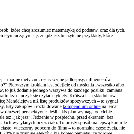
a osób, które chcą zrozumieć matematykę od podstaw, oraz dla tych,
rosłym uczącym się, znajdziesz tu czytelne przykłady, które
 – modne diety cud, restrykcyjne jadłospisy, influencerów
wo?” Pierwszym krokiem jest odejście od myślenia „wszystko albo
oodów, to już dodanie jednego warzywa do każdego posiłku, zamiana
rto też nauczyć się czytać etykiety. Krótsza lista składników
licę Mendelejewa niż listę produktów spożywczych – to sygnał
isy, listy zakupów i rozbudowane
kompendium online
na temat
w dłuższej perspektywie. Jeśli jakiś plan wymaga od ciebie
ale też „jak jesz”. Jedzenie w pośpiechu, przed ekranem, bez
nałach wysyłanych przez ciało. To prosty sposób na lepszą kontrolę
iasto, wieczorny popcorn do filmu – to normalna część życia, nie
10–20% nie zrujnuje efektów. Na koniec pamiętaj, że zdrowe