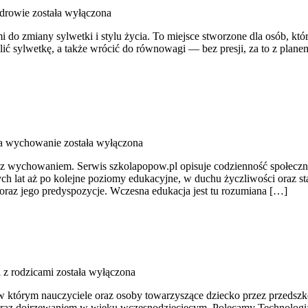
zdrowie
została wyłączona
ami do zmiany sylwetki i stylu życia. To miejsce stworzone dla osób, kt
lić sylwetkę, a także wrócić do równowagi — bez presji, za to z plan
 a wychowanie
została wyłączona
 z wychowaniem. Serwis szkolapopow.pl opisuje codzienność społeczn
 lat aż po kolejne poziomy edukacyjne, w duchu życzliwości oraz staw
oraz jego predyspozycje. Wczesna edukacja jest tu rozumiana […]
 z rodzicami
została wyłączona
rym nauczyciele oraz osoby towarzyszące dziecko przez przedszkole
az dojrzewaniem w wieku wczesnodziecięcym. Polecamy Technologia w 