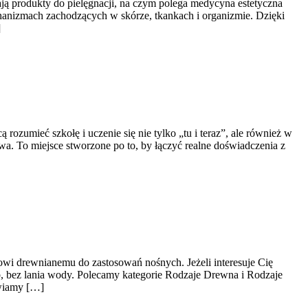
ają produkty do pielęgnacji, na czym polega medycyna estetyczna
chanizmach zachodzących w skórze, tkankach i organizmie. Dzięki
]
zumieć szkołę i uczenie się nie tylko „tu i teraz”, ale również w
a. To miejsce stworzone po to, by łączyć realne doświadczenia z
owi drewnianemu do zastosowań nośnych. Jeżeli interesuje Cię
sób, bez lania wody. Polecamy kategorie Rodzaje Drewna i Rodzaje
awiamy […]