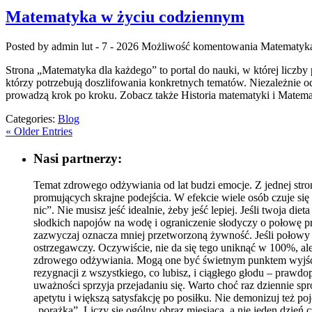
Matematyka w życiu codziennym
Posted by admin
lut - 7 - 2026
Możliwość komentowania
Matematyka
Strona „Matematyka dla każdego” to portal do nauki, w której liczby 
którzy potrzebują doszlifowania konkretnych tematów. Niezależnie od 
prowadzą krok po kroku. Zobacz także Historia matematyki i Matema
Categories:
Blog
« Older Entries
Nasi partnerzy:
Temat zdrowego odżywiania od lat budzi emocje. Z jednej stron
promujących skrajne podejścia. W efekcie wiele osób czuje s
nic”. Nie musisz jeść idealnie, żeby jeść lepiej. Jeśli twoja 
słodkich napojów na wodę i ograniczenie słodyczy o połowę przy
zazwyczaj oznacza mniej przetworzoną żywność. Jeśli połowy 
ostrzegawczy. Oczywiście, nie da się tego uniknąć w 100%, al
zdrowego odżywiania. Mogą one być świetnym punktem wyjścia, a
rezygnacji z wszystkiego, co lubisz, i ciągłego głodu – prawdop
uważności sprzyja przejadaniu się. Warto choć raz dziennie spr
apetytu i większą satysfakcję po posiłku. Nie demonizuj też 
„porażka”. Liczy się ogólny obraz miesiąca, a nie jeden dzień