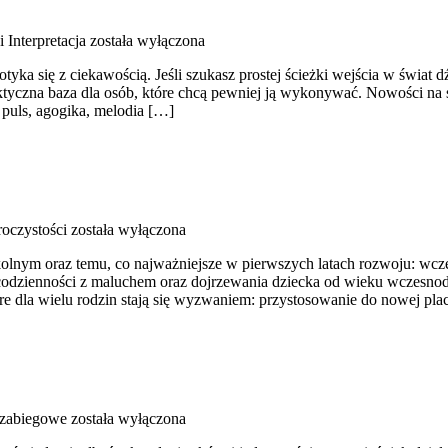
i Interpretacja
została wyłączona
tyka się z ciekawością. Jeśli szukasz prostej ścieżki wejścia w świat 
raktyczna baza dla osób, które chcą pewniej ją wykonywać. Nowości na
uls, agogika, melodia […]
roczystości
została wyłączona
nym oraz temu, co najważniejsze w pierwszych latach rozwoju: wczesn
 codzienności z maluchem oraz dojrzewania dziecka od wieku wczesnod
tóre dla wielu rodzin stają się wyzwaniem: przystosowanie do nowej pl
 zabiegowe
została wyłączona