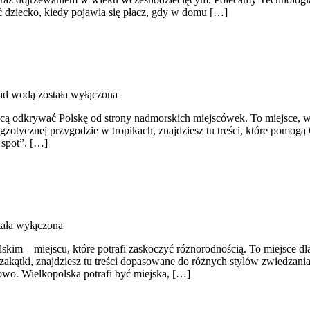
ać dziecko, kiedy pojawia się płacz, gdy w domu […]
ad wodą
została wyłączona
chcą odkrywać Polskę od strony nadmorskich miejscówek. To miejsce, 
 egzotycznej przygodzie w tropikach, znajdziesz tu treści, które pom
t spot”. […]
ała wyłączona
polskim – miejscu, które potrafi zaskoczyć różnorodnością. To miejsce
 zakątki, znajdziesz tu treści dopasowane do różnych stylów zwiedzania.
owo. Wielkopolska potrafi być miejska, […]