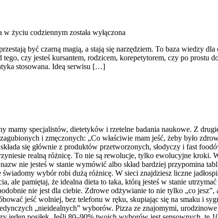
 w życiu codziennym
została wyłączona
przestają być czarną magią, a stają się narzędziem. To baza wiedzy dl
tego, czy jesteś kursantem, rodzicem, korepetytorem, czy po prostu do
tyka stosowana. Ideą serwisu […]
y mamy specjalistów, dietetyków i rzetelne badania naukowe. Z drugiej
ię zagubionych i zmęczonych: „Co właściwie mam jeść, żeby było zdro
dieta składa się głównie z produktów przetworzonych, słodyczy i fast f
niesie realną różnicę. To nie są rewolucje, tylko ewolucyjne kroki. Wa
nazw nie jesteś w stanie wymówić albo skład bardziej przypomina tab
e świadomy wybór robi dużą różnicę. W sieci znajdziesz liczne jadłosp
le pamiętaj, że idealna dieta to taka, którą jesteś w stanie utrzymać 
odobnie nie jest dla ciebie. Zdrowe odżywianie to nie tylko „co jesz”, 
óbować jeść wolniej, bez telefonu w ręku, skupiając się na smaku i syg
pojedynczych „nieidealnych” wyborów. Pizza ze znajomymi, urodzinowe c
 czy jeden posiłek. Jeśli 80–90% twoich wyborów jest sensownych, te 