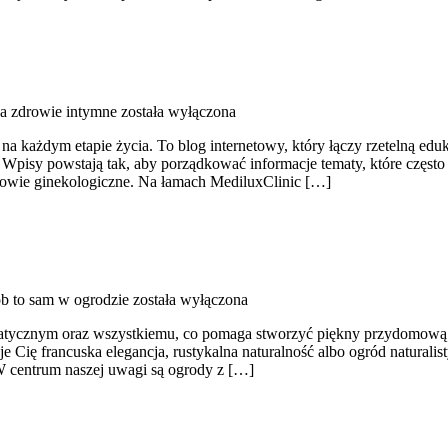
 a zdrowie intymne
została wyłączona
na każdym etapie życia. To blog internetowy, który łączy rzetelną edu
. Wpisy powstają tak, aby porządkować informacje tematy, które często
drowie ginekologiczne. Na łamach MediluxClinic […]
b to sam w ogrodzie
została wyłączona
ycznym oraz wszystkiemu, co pomaga stworzyć piękny przydomową oaz
je Cię francuska elegancja, rustykalna naturalność albo ogród naturalis
 W centrum naszej uwagi są ogrody z […]