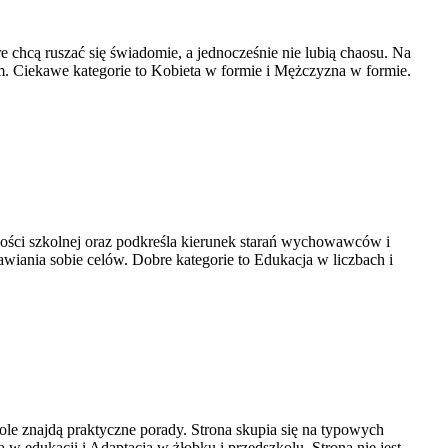
óre chcą ruszać się świadomie, a jednocześnie nie lubią chaosu. Na
em. Ciekawe kategorie to Kobieta w formie i Mężczyzna w formie.
ości szkolnej oraz podkreśla kierunek starań wychowawców i
iania sobie celów. Dobre kategorie to Edukacja w liczbach i
 znajdą praktyczne porady. Strona skupia się na typowych
edukacji i Adaptacja w żłobku i przedszkolu. Strona nie jest