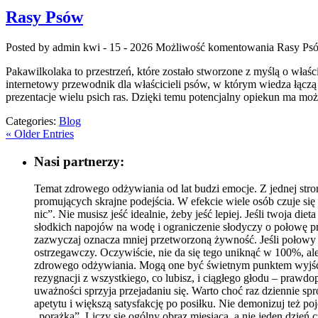
Rasy Psów
Posted by admin
kwi - 15 - 2026
Możliwość komentowania
Rasy Ps
Pakawilkolaka to przestrzeń, które zostało stworzone z myślą o wła
internetowy przewodnik dla właścicieli psów, w którym wiedza łączą
prezentacje wielu psich ras. Dzięki temu potencjalny opiekun ma mo
Categories:
Blog
« Older Entries
Nasi partnerzy:
Temat zdrowego odżywiania od lat budzi emocje. Z jednej stron
promujących skrajne podejścia. W efekcie wiele osób czuje s
nic”. Nie musisz jeść idealnie, żeby jeść lepiej. Jeśli twoja 
słodkich napojów na wodę i ograniczenie słodyczy o połowę przy
zazwyczaj oznacza mniej przetworzoną żywność. Jeśli połowy 
ostrzegawczy. Oczywiście, nie da się tego uniknąć w 100%, al
zdrowego odżywiania. Mogą one być świetnym punktem wyjścia, a
rezygnacji z wszystkiego, co lubisz, i ciągłego głodu – prawdop
uważności sprzyja przejadaniu się. Warto choć raz dziennie spr
apetytu i większą satysfakcję po posiłku. Nie demonizuj też 
„porażka”. Liczy się ogólny obraz miesiąca, a nie jeden dzień