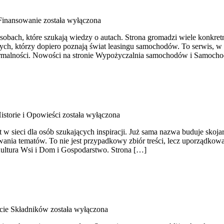
 Finansowanie
została wyłączona
sobach, które szukają wiedzy o autach. Strona gromadzi wiele konkr
tych, którzy dopiero poznają świat leasingu samochodów. To serwis,
ormalności. Nowości na stronie Wypożyczalnia samochodów i Samoch
istorie i Opowieści
została wyłączona
t w sieci dla osób szukających inspiracji. Już sama nazwa buduje skoj
ania tematów. To nie jest przypadkowy zbiór treści, lecz uporządkowa
Kultura Wsi i Dom i Gospodarstwo. Strona […]
cie Składników
została wyłączona