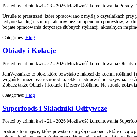
Posted by admin
kwi - 23 - 2026
Możliwość komentowania
Porady 
Ursulle to przestrzeń, które opracowano z myślą o czytelnikach przy
jedynie katalog inspiracji, ale również kompendium pomysłów, w któ
bogate opracowania dotyczące ślubnych stylizacji, aktualnych inspir
Categories:
Blog
Obiady i Kolacje
Posted by admin
kwi - 22 - 2026
Możliwość komentowania
Obiady i
JemWegańsko to blog, które powstało z miłości do kuchni roślinnej i
wegańska może być różnorodna, lekka i jednocześnie pożywna. To źród
Zobacz także Obiady i Kolacje i Desery Roślinne. Na stronie pojawia
Categories:
Blog
Superfoods i Składniki Odżywcze
Posted by admin
kwi - 21 - 2026
Możliwość komentowania
Superfoo
ta strona to miejsce, które powstało z myślą o osobach, które chcą 
takim jak odchudzanie, świadome odżywianie, ruch, a także wellbeing