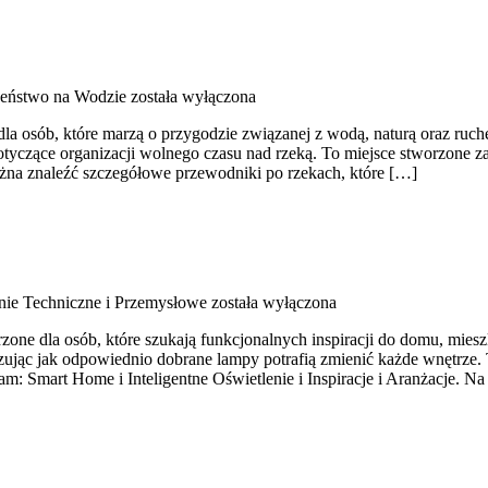
eństwo na Wodzie
została wyłączona
a osób, które marzą o przygodzie związanej z wodą, naturą oraz ruch
tyczące organizacji wolnego czasu nad rzeką. To miejsce stworzone z
można znaleźć szczegółowe przewodniki po rzekach, które […]
nie Techniczne i Przemysłowe
została wyłączona
ne dla osób, które szukają funkcjonalnych inspiracji do domu, mieszk
jąc jak odpowiednio dobrane lampy potrafią zmienić każde wnętrze. To 
: Smart Home i Inteligentne Oświetlenie i Inspiracje i Aranżacje. Na