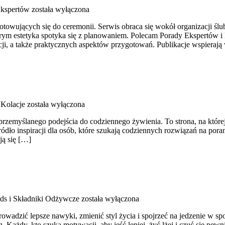
Ekspertów
została wyłączona
gotowujących się do ceremonii. Serwis obraca się wokół organizacji ślu
rym estetyka spotyka się z planowaniem. Polecam Porady Ekspertów i D
acji, a także praktycznych aspektów przygotowań. Publikacje wspieraj
 Kolacje
została wyłączona
 przemyślanego podejścia do codziennego żywienia. To strona, na które
ło inspiracji dla osób, które szukają codziennych rozwiązań na porane
ją się […]
ds i Składniki Odżywcze
została wyłączona
wprowadzić lepsze nawyki, zmienić styl życia i spojrzeć na jedzenie w
. Każdy, kto szuka motywacji, aby jeść lepiej, żyć lżej i czuć się pe