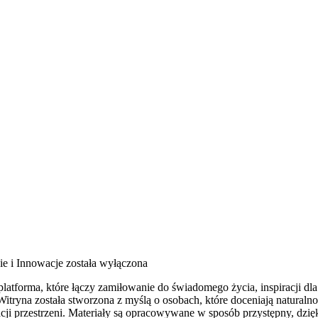
ie i Innowacje
została wyłączona
tforma, które łączy zamiłowanie do świadomego życia, inspiracji d
 Witryna została stworzona z myślą o osobach, które doceniają naturalno
acji przestrzeni. Materiały są opracowywane w sposób przystępny, dzi