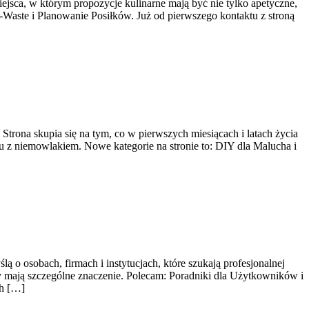
iejsca, w którym propozycje kulinarne mają być nie tylko apetyczne,
-Waste i Planowanie Posiłków. Już od pierwszego kontaktu z stroną
trona skupia się na tym, co w pierwszych miesiącach i latach życia
u z niemowlakiem. Nowe kategorie na stronie to: DIY dla Malucha i
ą o osobach, firmach i instytucjach, które szukają profesjonalnej
y mają szczególne znaczenie. Polecam: Poradniki dla Użytkowników i
ch […]