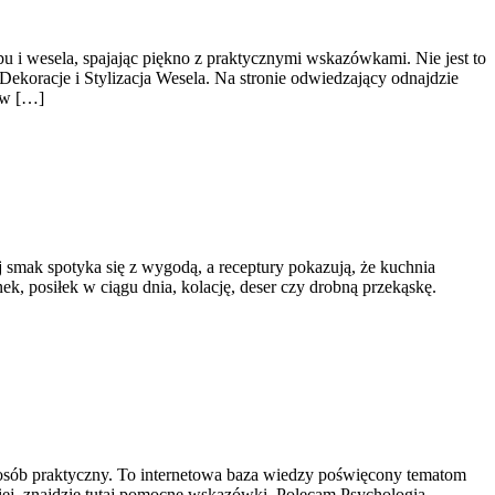
bu i wesela, spajając piękno z praktycznymi wskazówkami. Nie jest to
ekoracje i Stylizacja Wesela. Na stronie odwiedzający odnajdzie
ą w […]
j smak spotyka się z wygodą, a receptury pokazują, że kuchnia
k, posiłek w ciągu dnia, kolację, deser czy drobną przekąskę.
 sposób praktyczny. To internetowa baza wiedzy poświęcony tematom
wniej, znajdzie tutaj pomocne wskazówki. Polecam Psychologia