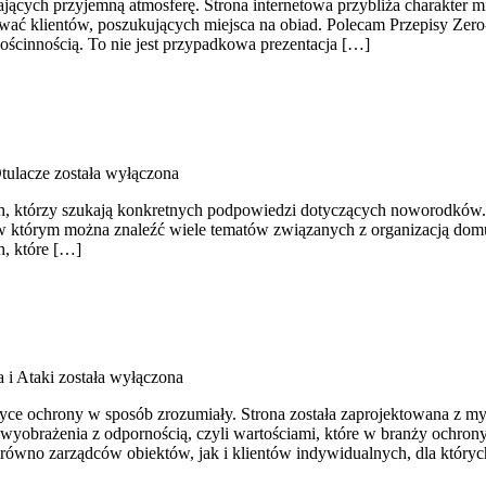
ających przyjemną atmosferę. Strona internetowa przybliża charakter m
wać klientów, poszukujących miejsca na obiad. Polecam Przepisy Zero
gościnnością. To nie jest przypadkowa prezentacja […]
tulacze
została wyłączona
ch, którzy szukają konkretnych podpowiedzi dotyczących noworodków. S
, w którym można znaleźć wiele tematów związanych z organizacją dom
h, które […]
 i Ataki
została wyłączona
yce ochrony w sposób zrozumiały. Strona została zaprojektowana z myśl
yobrażenia z odpornością, czyli wartościami, które w branży ochron
zarówno zarządców obiektów, jak i klientów indywidualnych, dla który