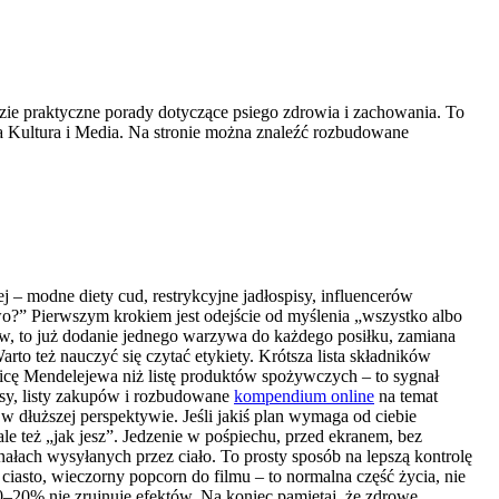
dzie praktyczne porady dotyczące psiego zdrowia i zachowania. To
ia Kultura i Media. Na stronie można znaleźć rozbudowane
 – modne diety cud, restrykcyjne jadłospisy, influencerów
wo?” Pierwszym krokiem jest odejście od myślenia „wszystko albo
oodów, to już dodanie jednego warzywa do każdego posiłku, zamiana
rto też nauczyć się czytać etykiety. Krótsza lista składników
licę Mendelejewa niż listę produktów spożywczych – to sygnał
isy, listy zakupów i rozbudowane
kompendium online
na temat
w dłuższej perspektywie. Jeśli jakiś plan wymaga od ciebie
ale też „jak jesz”. Jedzenie w pośpiechu, przed ekranem, bez
nałach wysyłanych przez ciało. To prosty sposób na lepszą kontrolę
iasto, wieczorny popcorn do filmu – to normalna część życia, nie
10–20% nie zrujnuje efektów. Na koniec pamiętaj, że zdrowe