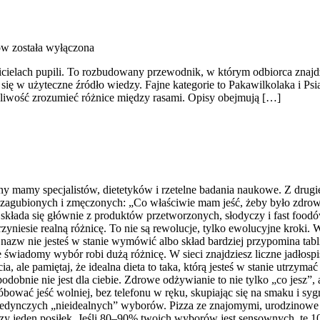
ów
została wyłączona
ścicielach pupili. To rozbudowany przewodnik, w którym odbiorca znaj
 się w użyteczne źródło wiedzy. Fajne kategorie to Pakawilkolaka i Ps
żliwość zrozumieć różnice między rasami. Opisy obejmują […]
y mamy specjalistów, dietetyków i rzetelne badania naukowe. Z drugiej
ię zagubionych i zmęczonych: „Co właściwie mam jeść, żeby było zdro
dieta składa się głównie z produktów przetworzonych, słodyczy i fast f
niesie realną różnicę. To nie są rewolucje, tylko ewolucyjne kroki. Wa
nazw nie jesteś w stanie wymówić albo skład bardziej przypomina tab
e świadomy wybór robi dużą różnicę. W sieci znajdziesz liczne jadłosp
le pamiętaj, że idealna dieta to taka, którą jesteś w stanie utrzymać 
odobnie nie jest dla ciebie. Zdrowe odżywianie to nie tylko „co jesz”, 
óbować jeść wolniej, bez telefonu w ręku, skupiając się na smaku i syg
pojedynczych „nieidealnych” wyborów. Pizza ze znajomymi, urodzinowe c
 czy jeden posiłek. Jeśli 80–90% twoich wyborów jest sensownych, te 