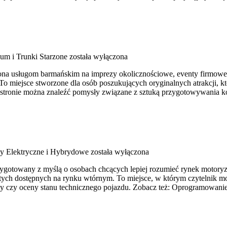
um i Trunki Starzone
została wyłączona
 usługom barmańskim na imprezy okolicznościowe, eventy firmowe, a 
i. To miejsce stworzone dla osób poszukujących oryginalnych atrakcji
 stronie można znaleźć pomysły związane z sztuką przygotowywania ko
 Elektryczne i Hybrydowe
została wyłączona
ygotowany z myślą o osobach chcących lepiej rozumieć rynek motoryza
h dostępnych na rynku wtórnym. To miejsce, w którym czytelnik moż
y czy oceny stanu technicznego pojazdu. Zobacz też: Oprogramowanie i