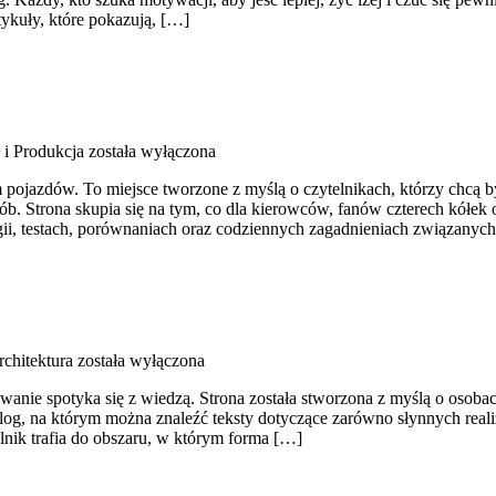
ykuły, które pokazują, […]
 i Produkcja
została wyłączona
m pojazdów. To miejsce tworzone z myślą o czytelnikach, którzy chcą
ób. Strona skupia się na tym, co dla kierowców, fanów czterech kółek 
ii, testach, porównaniach oraz codziennych zagadnieniach związanyc
rchitektura
została wyłączona
anie spotyka się z wiedzą. Strona została stworzona z myślą o osobach
blog, na którym można znaleźć teksty dotyczące zarówno słynnych real
lnik trafia do obszaru, w którym forma […]